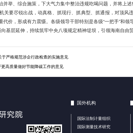
治并举、综合施策，下大气力集中整治违规吃喝问题，并将上述
机关要尽锐出战，动真格、抓现行、抓典型、抓通报，对顶风
重代价，形成有力震慑。各级领导干部特别是各级“一把手”和领
不断向基层延伸，持续筑牢中央八项规定精神堤坝，引领海南自由
布关于严格规范涉企行政检查的实施意见
平更高质量做好节能降碳工作的意见
国外机构
国际法制计量组织
国际测量技术研究