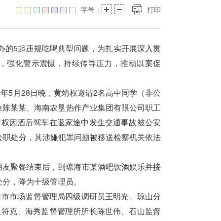
字号：
打印
办的5起违规吃喝典型问题，为扎实开展深入贯
，强化警示震慑，持续传导压力，推动以案促
25年5月28日晚，黄靖权邀请2名高中同学（非公
象陈某某、海南农垦热作产业集团有限公司职工
靖权因酒后驾车在返家途中发生交通事故被公安
公职处分，其涉嫌犯罪问题被移送检察机关依法
炜与朋友聚餐结束后，到琼海市某酒吧饮酒娱乐并接
处分，降为十级管理员。
海口市市场监督管理局四级调研员王明光、琼山分
长符克、海秀监督管理所所长陈世伟、石山监督