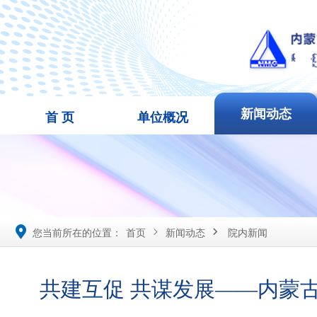
新闻动态
首 页
单位概况

您当前所在的位置：
首页
新闻动态
院内新闻


共建互促 共谋发展——内蒙